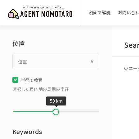
漫画で解説
お問い合
位置
Sear
© エージ
半径で検索
選択した目的地の周囲の半径
50 km
Keywords