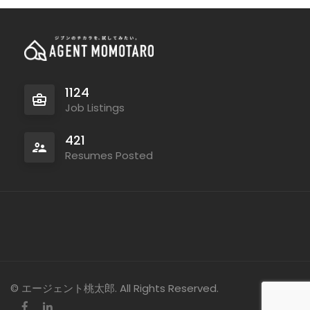
1124
Job Listings
421
Resumes Posted
© エージェント桃太郎. All Rights Reserved.